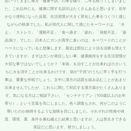
思いつくままに毎月「健康十訓」の事を綴り、二年も経ってしまいまし
た。これ以外にも、健康に関する訓示はたくさんあると思います。近年
かなり便利になった反面、生活習慣が大きく変化した事をつくづく感じ
ながらの執筆でした。私が現代人に関して感じたキーワードは、「冷
え」「ストレス」「運動不足」「食べ過ぎ」「疲れ」「発散不足」「薬
品漬け」でした。日本人にガンが異常に多いのは、キーワードのことが
ベースになっていると想像します。最近は部位により治る治療も増えて
きていますが、まずはガンが発症しない事、健康維持をする生活習慣が
大切な事ではないでしょうか？「未病」を治すことが出来れば小さいう
ちに火を消すことが出来るわけです。病が“子供”のうちに早く手を打つ
事は、重要な作戦でしょう。文中に漢方の話題を組み込むことがあまり
出来ませんでしたが、これらに関して対応する漢方薬がたくさんありま
す。気になる方はご相談下さい。「センチナリアン（
100
歳以上のお年
寄り）」という言葉を耳にしました。色々調査もされ、何がこのように
導いたのか納得するような放映を目にしました。それぞれの性格や体
質、環境、運、条件を兼ね備えた結果と思いますが、人は長生きできる
実証だと思います。努力しましょう。