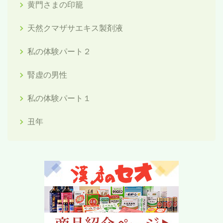
黄門さまの印籠
天然クマザサエキス製剤液
私の体験パート２
腎虚の男性
私の体験パート１
丑年