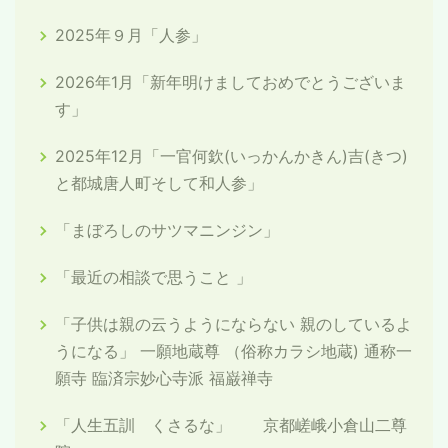
2025年９月「人参」
2026年1月「新年明けましておめでとうございま
す」
2025年12月「一官何欽(いっかんかきん)吉(きつ)
と都城唐人町そして和人参」
「まぼろしのサツマニンジン」
「最近の相談で思うこと 」
「子供は親の云うようにならない 親のしているよ
うになる」 一願地蔵尊 （俗称カラシ地蔵) 通称一
願寺 臨済宗妙心寺派 福巌禅寺
「人生五訓 くさるな」 京都嵯峨小倉山二尊