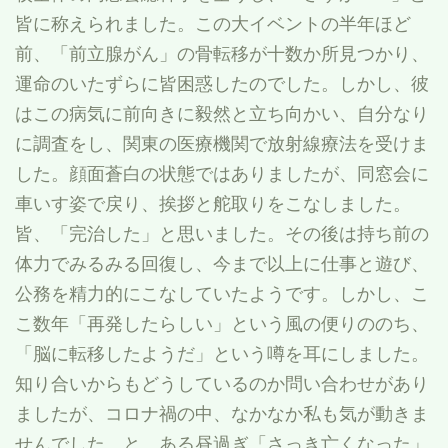
皆に称えられました。この大イベントの半年ほど
前、「前立腺がん」の骨転移が十数か所見つかり、
運命のいたずらに皆困惑したのでした。しかし、彼
はこの病気に前向きに毅然と立ち向かい、自分なり
に調査をし、関東の医療機関で放射線療法を受けま
した。顔面蒼白の状態ではありましたが、同窓会に
車いす姿で戻り、挨拶と舵取りをこなしました。
皆、「完治した」と思いました。その後は持ち前の
体力でみるみる回復し、今まで以上に仕事と遊び、
公務を精力的にこなしていたようです。しかし、こ
こ数年「再発したらしい」という風の便りののち、
「脳に転移したようだ」という噂を耳にしました。
知り合いからもどうしているのか問い合わせがあり
ましたが、コロナ禍の中、なかなか私も気が動きま
せんでした。と、ある昼過ぎ「さっき亡くなった」