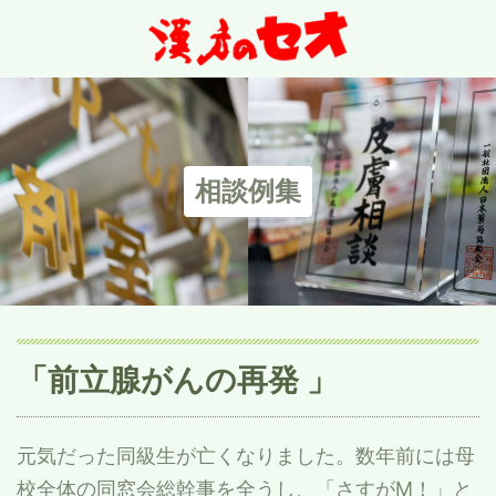
相談例集
「前立腺がんの再発 」
元気だった同級生が亡くなりました。数年前には母
校全体の同窓会総幹事を全うし、「さすがM！」と