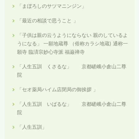
「まぼろしのサツマニンジン」
「最近の相談で思うこと 」
「子供は親の云うようにならない 親のしているよ
うになる」 一願地蔵尊 （俗称カラシ地蔵) 通称一
願寺 臨済宗妙心寺派 福巌禅寺
「人生五訓 くさるな」 京都嵯峨小倉山二尊
院
「セオ薬局ハイム店閉局の御挨拶 」
「人生五訓 いばるな」 京都嵯峨小倉山二尊
院
「人生五訓」