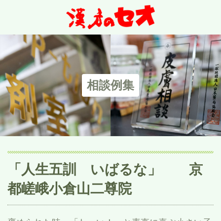
相談例集
「人生五訓 いばるな」 京
都嵯峨小倉山二尊院