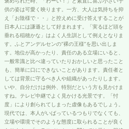
褒められた時、「わーい！」と素直に喜ぶ小さい子
供の姿は可愛く映ります。一方、大人は気持ちを抑
え「お陰様で・・」と控えめに受け答えすることが
日本人には謙遜として好まれます。「実るほど頭を
垂れる稲穂かな」はよく人生訓として例えとなりま
す。ふとアンデルセンの“裸の王様”を思い出しま
す。地位が高かったり、責任のある立場にいると、
一般常識と比べ違っていたりおかしいと思ったこと
も、簡単に口にできないことがあります。責任者と
しては背景に守るべき人や組織があったりします。
いや、自分だけは例外、特別だという方も見かけま
すね。テレビ中継でよく見かける光景です。「忖
度」により創られてしまった虚像もあるでしょう。
現代では、本人がいばっているつもりでなくても、
立場や環境でそのような態度に取られることが良く