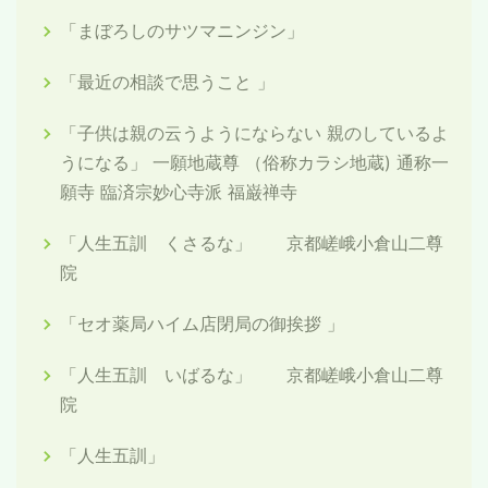
「まぼろしのサツマニンジン」
「最近の相談で思うこと 」
「子供は親の云うようにならない 親のしているよ
うになる」 一願地蔵尊 （俗称カラシ地蔵) 通称一
願寺 臨済宗妙心寺派 福巌禅寺
「人生五訓 くさるな」 京都嵯峨小倉山二尊
院
「セオ薬局ハイム店閉局の御挨拶 」
「人生五訓 いばるな」 京都嵯峨小倉山二尊
院
「人生五訓」