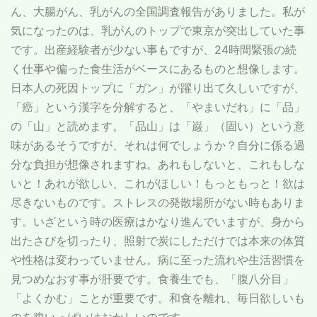
ん、大腸がん、乳がんの全国調査報告がありました。私が
気になったのは、乳がんのトップで東京が突出していた事
です。出産経験者が少ない事もですが、24時間緊張の続
く仕事や偏った食生活がベースにあるものと想像します。
日本人の死因トップに「ガン」が躍り出て久しいですが、
「癌」という漢字を分解すると、「やまいだれ」に「品」
の「山」と読めます。「品山」は「巌」（固い）という意
味があるそうですが、それは何でしょうか？自分に係る過
分な負担が想像されますね。あれもしないと、これもしな
いと！あれが欲しい、これがほしい！もっともっと！欲は
尽きないものです。ストレスの発散場所がない時もありま
す。いざという時の医療はかなり進んでいますが、身から
出たさびを切ったり、照射で炭にしただけでは本来の体質
や性格は変わっていません。病に至った流れや生活習慣を
見つめなおす事が肝要です。食養生でも、「腹八分目」
「よくかむ」ことが重要です。和食を離れ、毎日欲しいも