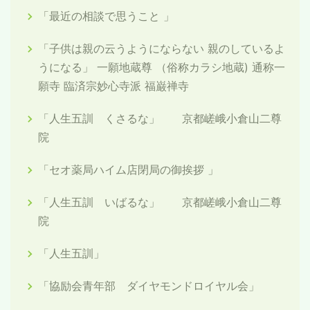
「最近の相談で思うこと 」
「子供は親の云うようにならない 親のしているよ
うになる」 一願地蔵尊 （俗称カラシ地蔵) 通称一
願寺 臨済宗妙心寺派 福巌禅寺
「人生五訓 くさるな」 京都嵯峨小倉山二尊
院
「セオ薬局ハイム店閉局の御挨拶 」
「人生五訓 いばるな」 京都嵯峨小倉山二尊
院
「人生五訓」
「協励会青年部 ダイヤモンドロイヤル会」