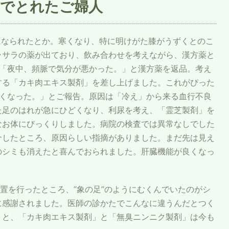
でとれたご婦人
になられたとか。寒くなり、特に明けがた膝がうずくとのこ
ラサラの薬が出ており、飲み合わせを考えながら、漢方薬と
後「夜中、頻脈で気分が悪かった。」と漢方薬を返品。考え
する「カキ肉エキス製剤」を差し上げました。これがぴった
なくなった。」とご報告。原因は「冷え」から来る血行不良
た足のはれが急にひどくなり、利尿を考え、「霊芝製剤」を
なお体にびっくりしました。病院の検査では異常なしでした
介したところ、原因らしい指摘がありました。まだ先は見え
のシミも消えたと喜んでおられました。肝臓機能が良くなっ
処置を行ったところ、”象の足”のようにむくんでいたのがシ
に感謝されました。医師の診かたでこんなに違うんだとつく
」と、「カキ肉エキス製剤」と「無臭ニンニク製剤」は今も