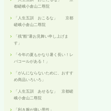
都嵯峨小倉山二尊院
「人生五訓 おこるな」 京都
嵯峨小倉山二尊院
「残"酷"暑お見舞い申し上げま
す」
「今年の夏もかなり暑く長い！レ
バコールがある！」
「がんにならないために、おすす
め商品いろいろ」
「人生五訓 あせるな」 京都嵯
峨小倉山二尊院
「利き腕が痛い男性」