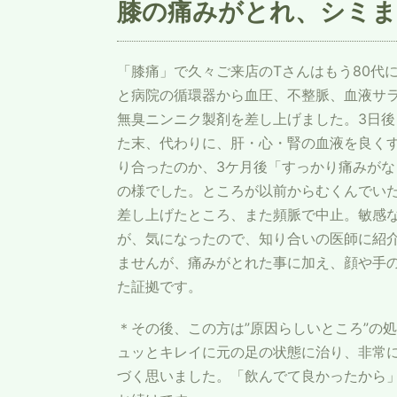
膝の痛みがとれ、シミま
「膝痛」で久々ご来店のTさんはもう80代
と病院の循環器から血圧、不整脈、血液サ
無臭ニンニク製剤を差し上げました。3日
た末、代わりに、肝・心・腎の血液を良く
り合ったのか、3ケ月後「すっかり痛みが
の様でした。ところが以前からむくんでい
差し上げたところ、また頻脈で中止。敏感
が、気になったので、知り合いの医師に紹
ませんが、痛みがとれた事に加え、顔や手
た証拠です。
＊その後、この方は”原因らしいところ”の
ュッとキレイに元の足の状態に治り、非常
づく思いました。「飲んでて良かったから