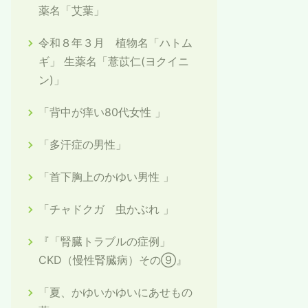
薬名「艾葉」
令和８年３月 植物名「ハトム
ギ」 生薬名「薏苡仁(ヨクイニ
ン)」
「背中が痒い80代女性 」
「多汗症の男性」
「首下胸上のかゆい男性 」
「チャドクガ 虫かぶれ 」
『「腎臓トラブルの症例」
CKD（慢性腎臓病）その⑨』
「夏、かゆいかゆいにあせもの