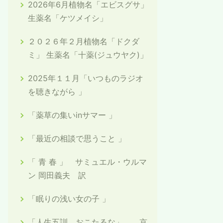
2026年6月植物名「エビスグサ」
生薬名「ケツメイシ」
２０２６年２月植物名「ドクダ
ミ」 生薬名「十薬(ジュウヤク)」
2025年１１月「いつものラジオ
を聴きながら 」
「薬草の集いinサマー 」
「最近の相談で思うこと 」
「 青 春 」 サミュエル・ウルマ
ン 岡田義夫 訳
「眠りの浅い女の子 」
「人生五訓 おこたるな」 京