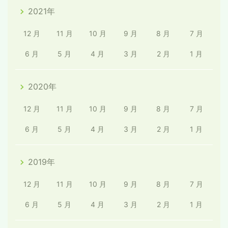
2021年
12 月
11 月
10 月
9 月
8 月
7 月
6 月
5 月
4 月
3 月
2 月
1 月
2020年
12 月
11 月
10 月
9 月
8 月
7 月
6 月
5 月
4 月
3 月
2 月
1 月
2019年
12 月
11 月
10 月
9 月
8 月
7 月
6 月
5 月
4 月
3 月
2 月
1 月