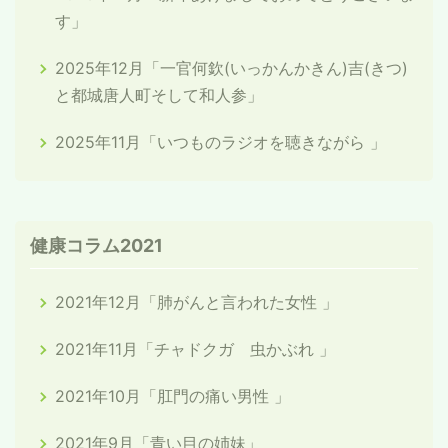
す」
2025年12月「一官何欽(いっかんかきん)吉(きつ)
と都城唐人町そして和人参」
2025年11月「いつものラジオを聴きながら 」
健康コラム2021
2021年12月「肺がんと言われた女性 」
2021年11月「チャドクガ 虫かぶれ 」
2021年10月「肛門の痛い男性 」
2021年9月「青い目の姉妹」