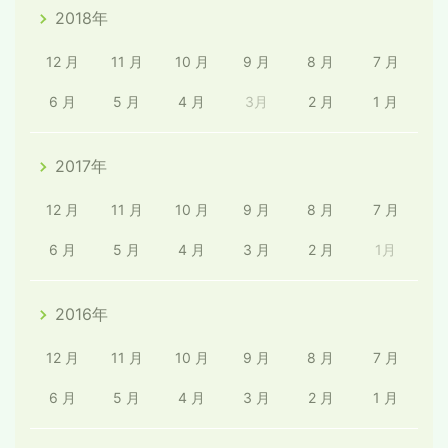
2018年
12 月
11 月
10 月
9 月
8 月
7 月
6 月
5 月
4 月
3月
2 月
1 月
2017年
12 月
11 月
10 月
9 月
8 月
7 月
6 月
5 月
4 月
3 月
2 月
1月
2016年
12 月
11 月
10 月
9 月
8 月
7 月
6 月
5 月
4 月
3 月
2 月
1 月