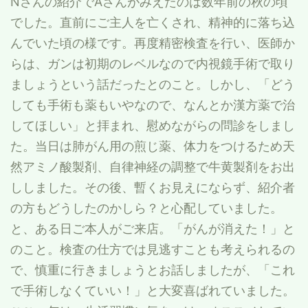
N
さんの紹介で
A
さんがみえたのは数年前の秋の頃
でした。直前にご主人を亡くされ、精神的に落ち込
んでいた頃の様です。再度精密検査を行い、医師か
らは、ガンは初期のレベルなので内視鏡手術で取り
ましょうという話だったとのこと。しかし、「どう
しても手術も薬もいやなので、なんとか漢方薬で治
してほしい」と拝まれ、慰めながらの問診をしまし
た。当日は肺がん用の煎じ薬、体力をつけるため天
然アミノ酸製剤、自律神経の調整で牛黄製剤をお出
ししました。その後、暫くお見えにならず、紹介者
の方もどうしたのかしら？と心配していました。
と、ある日ご本人がご来店。「がんが消えた！」と
のこと。検査の仕方では見逃すことも考えられるの
で、慎重に行きましょうとお話しましたが、「これ
で手術しなくていい！」と大変喜ばれていました。