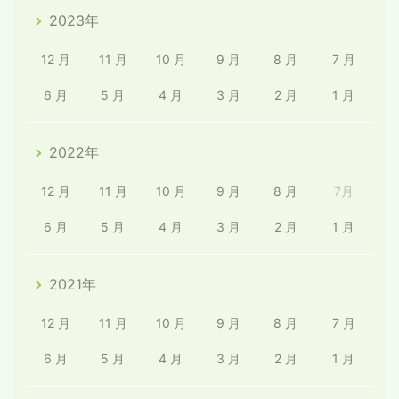
2023年
12 月
11 月
10 月
9 月
8 月
7 月
6 月
5 月
4 月
3 月
2 月
1 月
2022年
12 月
11 月
10 月
9 月
8 月
7月
6 月
5 月
4 月
3 月
2 月
1 月
2021年
12 月
11 月
10 月
9 月
8 月
7 月
6 月
5 月
4 月
3 月
2 月
1 月