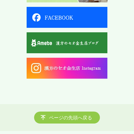
ページの先頭へ戻る