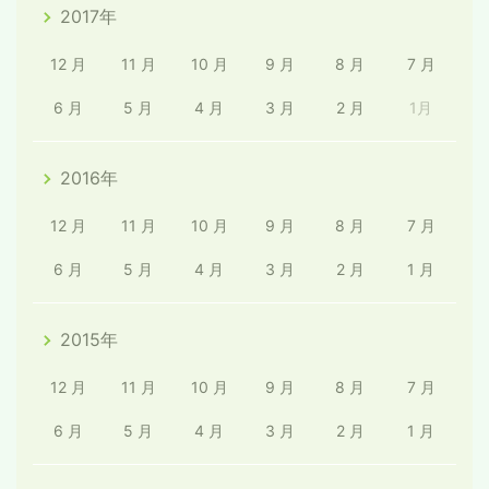
2017年
12 月
11 月
10 月
9 月
8 月
7 月
6 月
5 月
4 月
3 月
2 月
1月
2016年
12 月
11 月
10 月
9 月
8 月
7 月
6 月
5 月
4 月
3 月
2 月
1 月
2015年
12 月
11 月
10 月
9 月
8 月
7 月
6 月
5 月
4 月
3 月
2 月
1 月