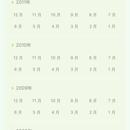
2011年
12 月
11 月
10 月
9 月
8 月
7 月
6 月
5 月
4 月
3 月
2 月
1 月
2010年
12 月
11 月
10 月
9 月
8 月
7 月
6 月
5 月
4 月
3 月
2 月
1 月
2009年
12 月
11 月
10 月
9 月
8 月
7 月
6 月
5 月
4 月
3 月
2 月
1 月