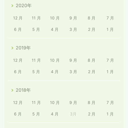
2020年
12 月
11 月
10 月
9 月
8 月
7 月
6 月
5 月
4 月
3 月
2 月
1 月
2019年
12 月
11 月
10 月
9 月
8 月
7 月
6 月
5 月
4 月
3 月
2 月
1 月
2018年
12 月
11 月
10 月
9 月
8 月
7 月
6 月
5 月
4 月
3月
2 月
1 月