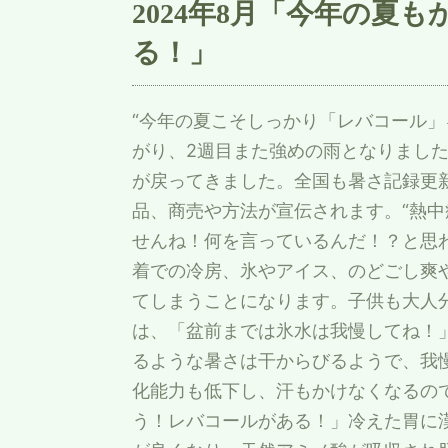
2024年8月「今年の夏
る！」
“今年の夏こそしっかり「レバコール」
がり、2週目また強めの雨となりました
が戻ってきました。全国も暑さ記録更新
品、商売や方法が宣伝されます。“熱中
せんね！何を言っているんだ！？と思わ
着での冷房、氷やアイス、のどごし爽や
てしまうことになります。子供も大人
は、「盆前までは氷水は我慢してね！
るような暑さは干からびるようで、我
化能力も低下し、汗もかけなくなるの
う！レバコールがある！」冷えた胃に