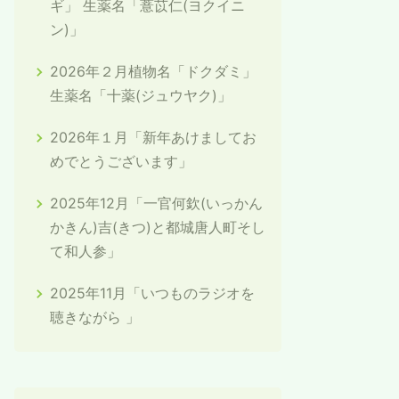
ギ」 生薬名「薏苡仁(ヨクイニ
ン)」
2026年２月植物名「ドクダミ」
生薬名「十薬(ジュウヤク)」
2026年１月「新年あけましてお
めでとうございます」
2025年12月「一官何欽(いっかん
かきん)吉(きつ)と都城唐人町そし
て和人参」
2025年11月「いつものラジオを
聴きながら 」