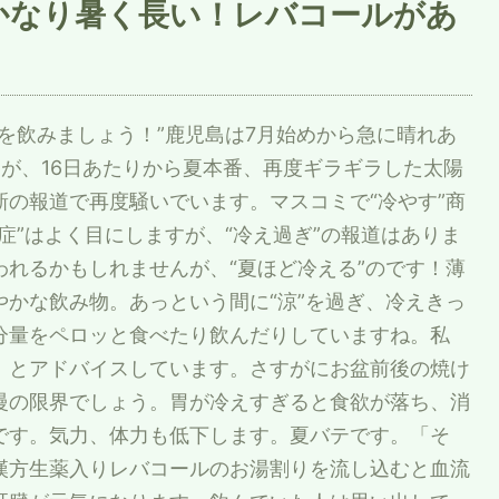
もかなり暑く長い！レバコールがあ
を飲みましょう！”鹿児島は7月始めから急に晴れあ
が、16日あたりから夏本番、再度ギラギラした太陽
の報道で再度騒いでいます。マスコミで“冷やす”商
症”はよく目にしますが、“冷え過ぎ”の報道はありま
れるかもしれませんが、“夏ほど冷える”のです！薄
かな飲み物。あっという間に“涼”を過ぎ、冷えきっ
分量をペロッと食べたり飲んだりしていますね。私
」とアドバイスしています。さすがにお盆前後の焼け
慢の限界でしょう。胃が冷えすぎると食欲が落ち、消
です。気力、体力も低下します。夏バテです。「そ
漢方生薬入りレバコールのお湯割りを流し込むと血流