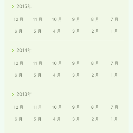
2015年
12 月
11 月
10 月
9 月
8 月
7 月
6 月
5 月
4 月
3 月
2 月
1 月
2014年
12 月
11 月
10 月
9 月
8 月
7 月
6 月
5 月
4 月
3 月
2 月
1 月
2013年
12 月
11月
10 月
9 月
8 月
7 月
6 月
5 月
4 月
3 月
2 月
1 月