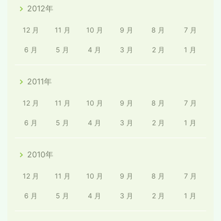
2012年
12 月
11 月
10 月
9 月
8 月
7 月
6 月
5 月
4 月
3 月
2 月
1 月
2011年
12 月
11 月
10 月
9 月
8 月
7 月
6 月
5 月
4 月
3 月
2 月
1 月
2010年
12 月
11 月
10 月
9 月
8 月
7 月
6 月
5 月
4 月
3 月
2 月
1 月