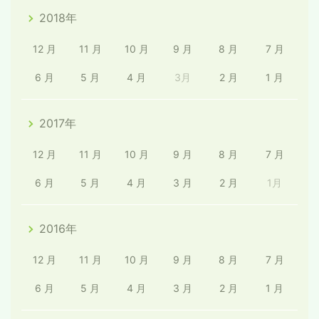
2018年
12 月
11 月
10 月
9 月
8 月
7 月
6 月
5 月
4 月
3月
2 月
1 月
2017年
12 月
11 月
10 月
9 月
8 月
7 月
6 月
5 月
4 月
3 月
2 月
1月
2016年
12 月
11 月
10 月
9 月
8 月
7 月
6 月
5 月
4 月
3 月
2 月
1 月