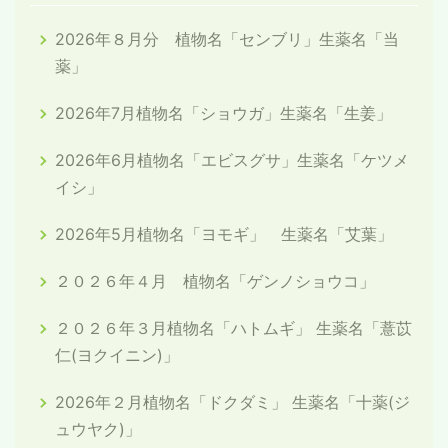
2026年８月分 植物名「センブリ」生薬名「当
薬」
2026年7月植物名「ショウガ」生薬名「生姜」
2026年6月植物名「エビスグサ」生薬名「ケツメ
イシ」
2026年5月植物名「ヨモギ」 生薬名「艾葉」
２０２６年４月 植物名「ゲンノショウコ」
２０２６年３月植物名「ハトムギ」 生薬名「薏苡
仁(ヨクイニン)」
2026年２月植物名「ドクダミ」 生薬名「十薬(ジ
ュウヤク)」