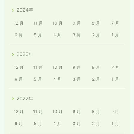
2024年
12 月
11 月
10 月
9 月
8 月
7 月
6 月
5 月
4 月
3 月
2 月
1 月
2023年
12 月
11 月
10 月
9 月
8 月
7 月
6 月
5 月
4 月
3 月
2 月
1 月
2022年
12 月
11 月
10 月
9 月
8 月
7月
6 月
5 月
4 月
3 月
2 月
1 月