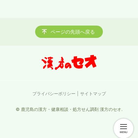
ページの先頭へ戻る
プライバシーポリシー
サイトマップ
© 鹿児島の漢方・健康相談・処方せん調剤 漢方のセオ.