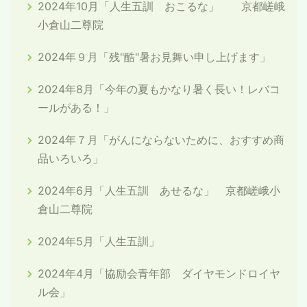
2024年10月「人生五訓 おこるな」 京都嵯峨
小倉山二尊院
2024年９月「残"酷"暑お見舞い申し上げます」
2024年8月「今年の夏もかなり暑く長い！レバコ
ールがある！」
2024年７月「がんにならないために、おすすめ商
品いろいろ」
2024年6月「人生五訓 あせるな」 京都嵯峨小
倉山二尊院
2024年5月「人生五訓」
2024年4月「協励会青年部 ダイヤモンドロイヤ
ル会」