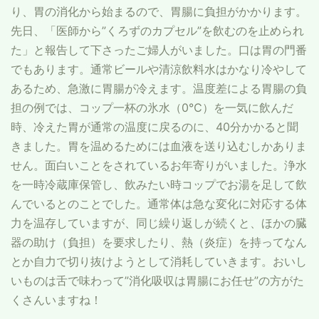
り、胃の消化から始まるので、胃腸に負担がかかります。
先日、「医師から”くろずのカプセル”を飲むのを止められ
た」と報告して下さったご婦人がいました。口は胃の門番
でもあります。通常ビールや清涼飲料水はかなり冷やして
あるため、急激に胃腸が冷えます。温度差による胃腸の負
担の例では、コップ一杯の氷水（0℃）を一気に飲んだ
時、冷えた胃が通常の温度に戻るのに、40分かかると聞
きました。胃を温めるためには血液を送り込むしかありま
せん。面白いことをされているお年寄りがいました。浄水
を一時冷蔵庫保管し、飲みたい時コップでお湯を足して飲
んでいるとのことでした。通常体は急な変化に対応する体
力を温存していますが、同じ繰り返しが続くと、ほかの臓
器の助け（負担）を要求したり、熱（炎症）を持ってなん
とか自力で切り抜けようとして消耗していきます。おいし
いものは舌で味わって”消化吸収は胃腸にお任せ”の方がた
くさんいますね！