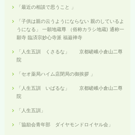
「最近の相談で思うこと 」
「子供は親の云うようにならない 親のしているよ
うになる」 一願地蔵尊 （俗称カラシ地蔵) 通称一
願寺 臨済宗妙心寺派 福巌禅寺
「人生五訓 くさるな」 京都嵯峨小倉山二尊
院
「セオ薬局ハイム店閉局の御挨拶 」
「人生五訓 いばるな」 京都嵯峨小倉山二尊
院
「人生五訓」
「協励会青年部 ダイヤモンドロイヤル会」