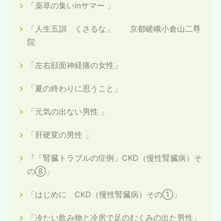
「薬草の集いinサマー 」
「人生五訓 くさるな」 京都嵯峨小倉山二尊
院
「左右顔面神経痛の女性」
「夏の終わりに思うこと」
「元気の出ない男性 」
「肝硬変の男性 」
『「腎臓トラブルの症例」CKD（慢性腎臓病）そ
の⑧」
「はじめに CKD（慢性腎臓病）その①」
「冷たい飲み物と冷房で足のむくみの出た男性」