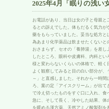
2025年4月「眠りの浅い
お電話があり、当日は女の子と母親と
るとの訴えでした。体もだるく気力が
藥をもらっていました。妥当な処方と
為あまり化学薬品は飲ませたくないと
おさまらず、セオの「養肺湯」を差し
したところ、眼科や皮膚科、内科とい
様と変わらないくらいの体格で、軽く
よく観察してみると目の白い部分が、
～」と直感しました。それから一時間
ろ、案の定「アイスクリーム」が出て
で冷え切ったものをすぐ口に入れ、食
急に、そして長く、冷やした結果、体
を暖める漢方薬、天然アミノ酸製剤を