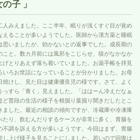
女の子 」
二人みえました。ここ半年、眠りが浅くすぐ目が覚め
なえることが多いようでした。医師から漢方薬と睡眠
は思いましたが、効かないとの返事でした。成長期の
のこと。数カ月前には風邪をこじらせ、咳がなかなか
上げとりあえず落ち着いていました。お薬手帳を拝見
ろいろお世話になっていることが分かりました。お母
日焼けし、見た目は健康優良児の様です。さて、よく
うっすら「青く」見えました。「ははーん冷えだなぁ
ほど普段の生活の様子を根掘り葉掘り聞きだしたとこ
きました。最近の相談の傾向ですが、冷蔵庫や冷凍庫
べたり、飲むんだりするケースが非常に多く、胃腸を
の不調を訴える方が多いようです。今回はまず、胃腸
差し上げ様子を見ることにしました。若いので回復は