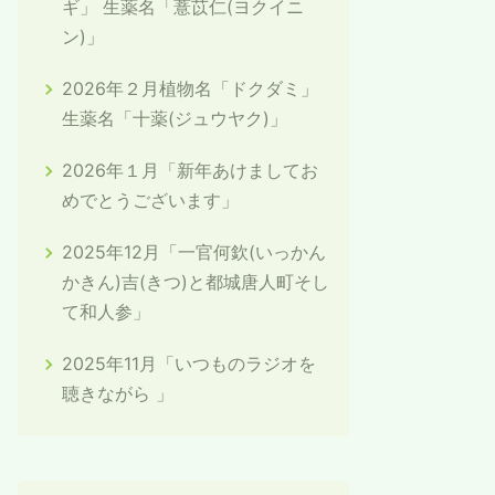
ギ」 生薬名「薏苡仁(ヨクイニ
ン)」
2026年２月植物名「ドクダミ」
生薬名「十薬(ジュウヤク)」
2026年１月「新年あけましてお
めでとうございます」
2025年12月「一官何欽(いっかん
かきん)吉(きつ)と都城唐人町そし
て和人参」
2025年11月「いつものラジオを
聴きながら 」