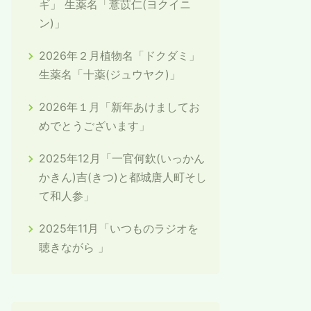
ギ」 生薬名「薏苡仁(ヨクイニ
ン)」
2026年２月植物名「ドクダミ」
生薬名「十薬(ジュウヤク)」
2026年１月「新年あけましてお
めでとうございます」
2025年12月「一官何欽(いっかん
かきん)吉(きつ)と都城唐人町そし
て和人参」
2025年11月「いつものラジオを
聴きながら 」