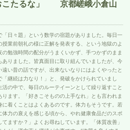
訓 おこたるな」 京都嵯峨小倉山
で「日々題」という数学の宿題がありました。毎日一
の授業前朝礼の様に正解を発表する、という地獄のよ
夜の勉強時間の配分がうまくいかず、手つかずのまま
もありました。皆真面目に取り組んでいましたが、今
い遠い昔の話ですが、出来ないなりにはよくやったと
で「継続は力なり！」と、発破をかけられていまし
生活の中で、毎日のルーテイーンとして繰り返すこと
あります。「好きこそものの上手なれ」とも言われま
身に着くことはよくあるのです。体力もそうです。若
に体力の衰えを感じる頃から、やれ健康食品だのスポ
してますか？」よくお尋ねしています。「体質改善」