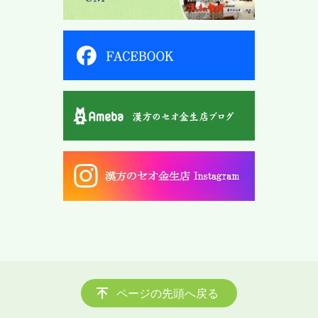
ページの先頭へ戻る