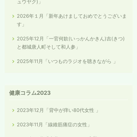
ュウヤク)」
2026年１月「新年あけましておめでとうございま
す」
2025年12月「一官何欽(いっかんかきん)吉(きつ)
と都城唐人町そして和人参」
2025年11月「いつものラジオを聴きながら 」
健康コラム2023
2023年12月「背中が痒い80代女性 」
2023年11月「線維筋痛症の女性」