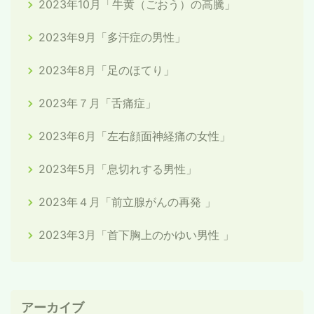
2023年10月「牛黄（ごおう）の高騰」
2023年9月「多汗症の男性」
2023年8月「足のほてり」
2023年７月「舌痛症」
2023年6月「左右顔面神経痛の女性」
2023年5月「息切れする男性」
2023年４月「前立腺がんの再発 」
2023年3月「首下胸上のかゆい男性 」
アーカイブ