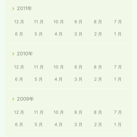
2011年
12 月
11 月
10 月
9 月
8 月
7 月
6 月
5 月
4 月
3 月
2 月
1 月
2010年
12 月
11 月
10 月
9 月
8 月
7 月
6 月
5 月
4 月
3 月
2 月
1 月
2009年
12 月
11 月
10 月
9 月
8 月
7 月
6 月
5 月
4 月
3 月
2 月
1 月