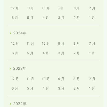
12 月
11月
10 月
9月
8月
7 月
6 月
5 月
4 月
3 月
2 月
1 月
2024年
12 月
11 月
10 月
9 月
8 月
7 月
6 月
5 月
4 月
3 月
2 月
1 月
2023年
12 月
11 月
10 月
9 月
8 月
7 月
6 月
5 月
4 月
3 月
2 月
1 月
2022年