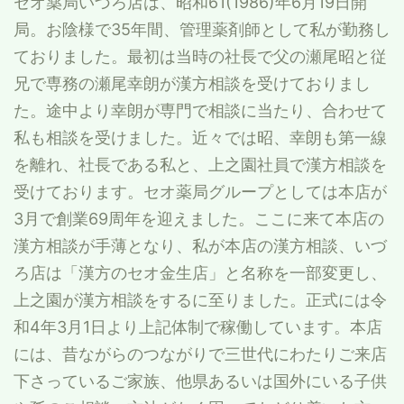
セオ薬局いづろ店は、昭和
61(1986)
年
6
月
19
日開
局。お陰様で
35
年間、管理薬剤師として私が勤務し
ておりました。最初は当時の社長で父の瀬尾昭と従
兄で専務の瀬尾幸朗が漢方相談を受けておりまし
た。途中より幸朗が専門で相談に当たり、合わせて
私も相談を受けました。近々では昭、幸朗も第一線
を離れ、社長である私と、上之園社員で漢方相談を
受けております。セオ薬局グループとしては本店が
3
月で創業
69
周年を迎えました。ここに来て本店の
漢方相談が手薄となり、私が本店の漢方相談、いづ
ろ店は「漢方のセオ金生店」と名称を一部変更し、
上之園が漢方相談をするに至りました。正式には令
和
4
年
3
月
1
日より上記体制で稼働しています。本店
には、昔ながらのつながりで三世代にわたりご来店
下さっているご家族、他県あるいは国外にいる子供