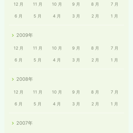
12 月
11 月
10 月
9 月
8 月
7 月
6 月
5 月
4 月
3 月
2 月
1 月
2009年
12 月
11 月
10 月
9 月
8 月
7 月
6 月
5 月
4 月
3 月
2 月
1 月
2008年
12 月
11 月
10 月
9 月
8 月
7 月
6 月
5 月
4 月
3 月
2 月
1 月
2007年