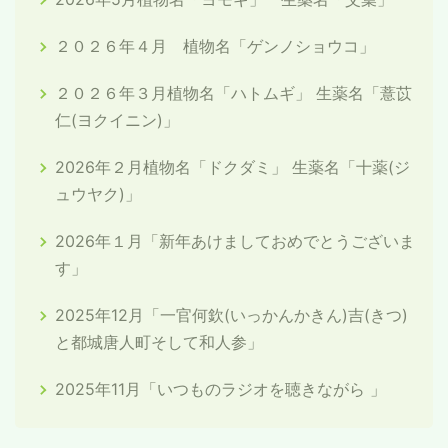
２０２６年４月 植物名「ゲンノショウコ」
２０２６年３月植物名「ハトムギ」 生薬名「薏苡
仁(ヨクイニン)」
2026年２月植物名「ドクダミ」 生薬名「十薬(ジ
ュウヤク)」
2026年１月「新年あけましておめでとうございま
す」
2025年12月「一官何欽(いっかんかきん)吉(きつ)
と都城唐人町そして和人参」
2025年11月「いつものラジオを聴きながら 」