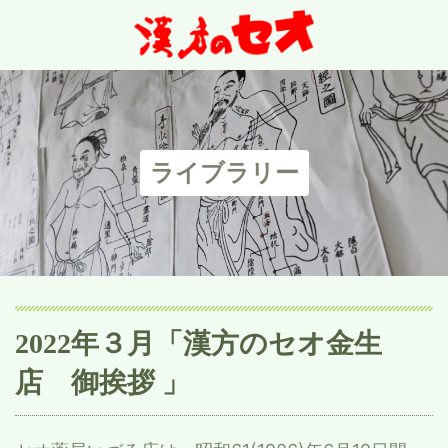
ライブラリー
2022年３月「漢方のセオ金生
店 御挨拶 」