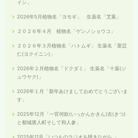
イシ」
2026年5月植物名「ヨモギ」 生薬名「艾葉」
２０２６年４月 植物名「ゲンノショウコ」
２０２６年３月植物名「ハトムギ」 生薬名「薏苡
仁(ヨクイニン)」
2026年２月植物名「ドクダミ」 生薬名「十薬(ジ
ュウヤク)」
2026年１月「新年あけましておめでとうございま
す」
2025年12月「一官何欽(いっかんかきん)吉(きつ)
と都城唐人町そして和人参」
2025年11月「いつものラジオを聴きながら 」