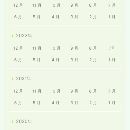
12 月
11 月
10 月
9 月
8 月
7 月
6 月
5 月
4 月
3 月
2 月
1 月
2022年
12 月
11 月
10 月
9 月
8 月
7月
6 月
5 月
4 月
3 月
2 月
1 月
2021年
12 月
11 月
10 月
9 月
8 月
7 月
6 月
5 月
4 月
3 月
2 月
1 月
2020年