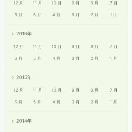
12 月
11 月
10 月
9 月
8 月
7 月
6 月
5 月
4 月
3 月
2 月
1月
2016年
12 月
11 月
10 月
9 月
8 月
7 月
6 月
5 月
4 月
3 月
2 月
1 月
2015年
12 月
11 月
10 月
9 月
8 月
7 月
6 月
5 月
4 月
3 月
2 月
1 月
2014年