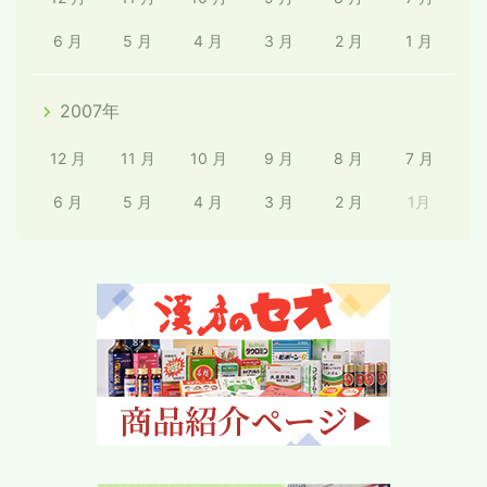
6 月
5 月
4 月
3 月
2 月
1 月
2007年
12 月
11 月
10 月
9 月
8 月
7 月
6 月
5 月
4 月
3 月
2 月
1月