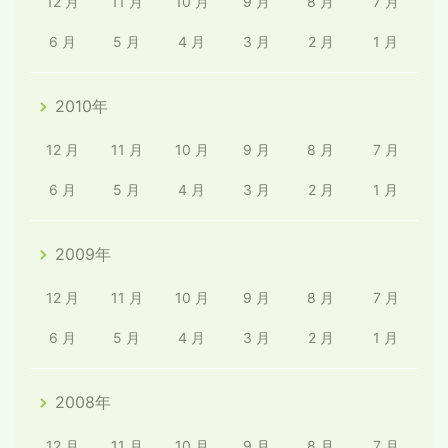
12 月
11 月
10 月
9 月
8 月
7 月
6 月
5 月
4 月
3 月
2 月
1 月
2010年
12 月
11 月
10 月
9 月
8 月
7 月
6 月
5 月
4 月
3 月
2 月
1 月
2009年
12 月
11 月
10 月
9 月
8 月
7 月
6 月
5 月
4 月
3 月
2 月
1 月
2008年
12 月
11 月
10 月
9 月
8 月
7 月