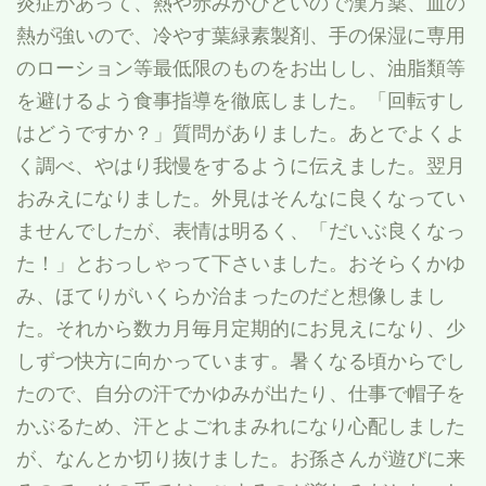
炎症があって、熱や赤みがひどいので漢方薬、血の
熱が強いので、冷やす葉緑素製剤、手の保湿に専用
のローション等最低限のものをお出しし、油脂類等
を避けるよう食事指導を徹底しました。「回転すし
はどうですか？」質問がありました。あとでよくよ
く調べ、やはり我慢をするように伝えました。翌月
おみえになりました。外見はそんなに良くなってい
ませんでしたが、表情は明るく、「だいぶ良くなっ
た！」とおっしゃって下さいました。おそらくかゆ
み、ほてりがいくらか治まったのだと想像しまし
た。それから数カ月毎月定期的にお見えになり、少
しずつ快方に向かっています。暑くなる頃からでし
たので、自分の汗でかゆみが出たり、仕事で帽子を
かぶるため、汗とよごれまみれになり心配しました
が、なんとか切り抜けました。お孫さんが遊びに来