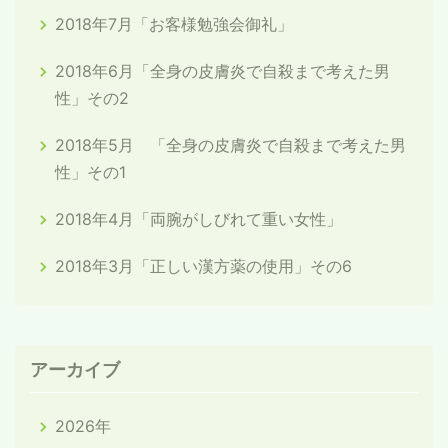
2018年7月「お客様勉強会御礼」
2018年6月「全身の皮膚炎で自殺まで考えた男
性」その2
2018年5月 「全身の皮膚炎で自殺まで考えた男
性」その1
2018年4月「両腕がしびれて重い女性」
2018年3月「正しい漢方薬の使用」その6
アーカイブ
2026年