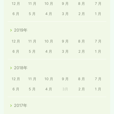
12 月
11 月
10 月
9 月
8 月
7 月
6 月
5 月
4 月
3 月
2 月
1 月
2019年
12 月
11 月
10 月
9 月
8 月
7 月
6 月
5 月
4 月
3 月
2 月
1 月
2018年
12 月
11 月
10 月
9 月
8 月
7 月
6 月
5 月
4 月
3月
2 月
1 月
2017年