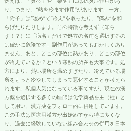
例えば、「黄芩」や「柴胡」には抗炎症作用があ
り、つまり、“熱を冷ます作用”があります。一方、
「附子」は“暖め”て“冷え”を取ったり、“痛み”を和
らげたりたりします。この特徴を考えず（知ら
ず！？）に「病名」だけで処方の名前を選択するの
は確かに危険です。副作用があってもおかしくあり
ません。あと、どこの部位に熱があり、どこの部位
が冷えているか？という寒熱の所在も大事です。処
方により、熱い場所を温めすぎたり、冷えている場
所をもっと冷やしてしまって悪化することが考えら
れます。私個人気になっている事ですが、現在の漢
方薬を選択する多くの医師は化学薬品を主（柱）と
して用い、漢方薬をフォロー的に併用しています。
この手法は医療用漢方が出始めてから特に多くな
り、過去に経験していない組み合わせの併用を日本