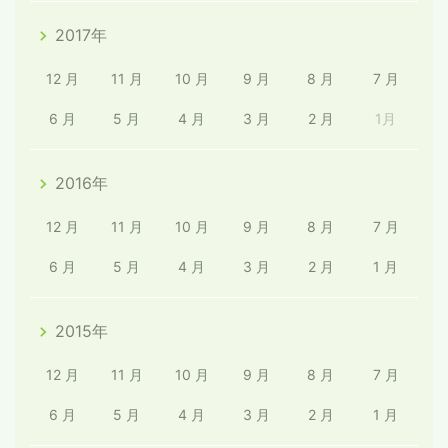
2017年
12 月
11 月
10 月
9 月
8 月
7 月
6 月
5 月
4 月
3 月
2 月
1月
2016年
12 月
11 月
10 月
9 月
8 月
7 月
6 月
5 月
4 月
3 月
2 月
1 月
2015年
12 月
11 月
10 月
9 月
8 月
7 月
6 月
5 月
4 月
3 月
2 月
1 月