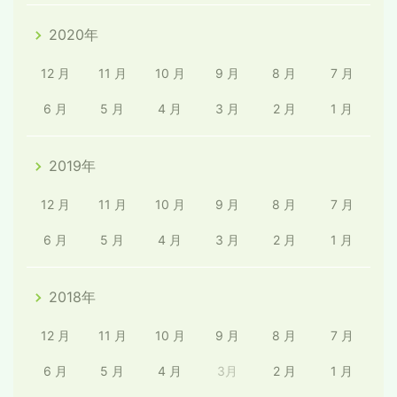
2020年
12 月
11 月
10 月
9 月
8 月
7 月
6 月
5 月
4 月
3 月
2 月
1 月
2019年
12 月
11 月
10 月
9 月
8 月
7 月
6 月
5 月
4 月
3 月
2 月
1 月
2018年
12 月
11 月
10 月
9 月
8 月
7 月
6 月
5 月
4 月
3月
2 月
1 月