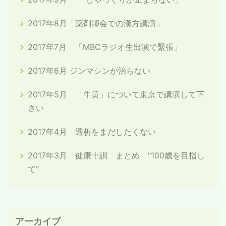
2017年8月「薬剤師会での漢方講演」
2017年7月 「MBCラジオ生出演で緊張」
2017年6月 ジンマシンが治らない
2017年5月 「牛黄」について東京で講演して下
さい
2017年4月 透析をまだしたくない
2017年3月 健康十訓 まとめ "100歳を目指し
て"
アーカイブ