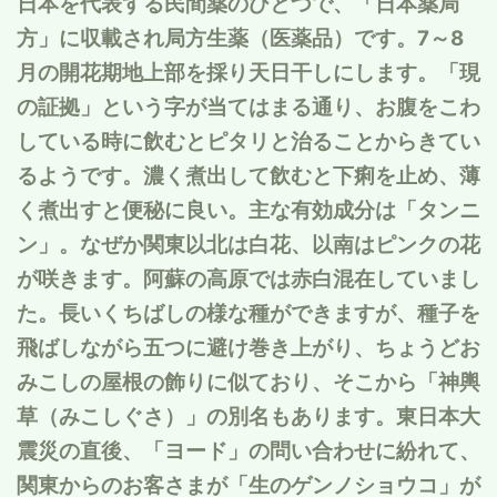
日本を代表する民間薬のひとつで、「日本薬局
方」に収載され局方生薬（医薬品）です。7～8
月の開花期地上部を採り天日干しにします。「現
の証拠」という字が当てはまる通り、お腹をこわ
している時に飲むとピタリと治ることからきてい
るようです。濃く煮出して飲むと下痢を止め、薄
く煮出すと便秘に良い。主な有効成分は「タンニ
ン」。なぜか関東以北は白花、以南はピンクの花
が咲きます。阿蘇の高原では赤白混在していまし
た。長いくちばしの様な種ができますが、種子を
飛ばしながら五つに避け巻き上がり、ちょうどお
みこしの屋根の飾りに似ており、そこから「神輿
草（みこしぐさ）」の別名もあります。東日本大
震災の直後、「ヨード」の問い合わせに紛れて、
関東からのお客さまが「生のゲンノショウコ」が