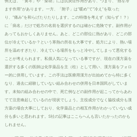
例えば、「黄芩」や「柴胡」には抗炎症作用があり、つまり、“熱を冷
ます作用”があります。一方、「附子」は“暖め”て“冷え”を取った
り、“痛み”を和らげたりたりします。この特徴を考えず（知らず！？）
に「病名」だけで処方の名前を選択するのは確かに危険です。副作用が
あってもおかしくありません。あと、どこの部位に熱があり、どこの部
位が冷えているか？という寒熱の所在も大事です。処方により、熱い場
所を温めすぎたり、冷えている場所をもっと冷やしてしまって悪化する
ことが考えられます。私個人気になっている事ですが、現在の漢方薬を
選択する多くの医師は化学薬品を主（柱）として用い、漢方薬をフォロ
ー的に併用しています。この手法は医療用漢方が出始めてから特に多く
なり、過去に経験していない組み合わせの併用を日本国民がしていま
す。未知の組み合わせの中で、死亡例などの副作用が起こってからあわ
てて注意喚起しているのが現状でしょう。主役成分でなく脇役成分も漢
方薬の場合大事にしており、化学薬品との相互作用がわかっていない成
分も多いと思われます。S社の記事はここらへんも言いたかったのかも
しれません。