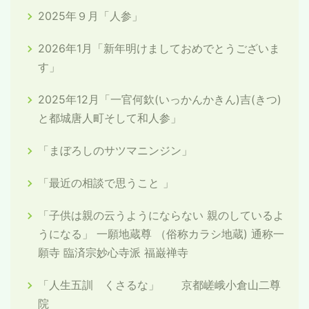
2025年９月「人参」
2026年1月「新年明けましておめでとうございま
す」
2025年12月「一官何欽(いっかんかきん)吉(きつ)
と都城唐人町そして和人参」
「まぼろしのサツマニンジン」
「最近の相談で思うこと 」
「子供は親の云うようにならない 親のしているよ
うになる」 一願地蔵尊 （俗称カラシ地蔵) 通称一
願寺 臨済宗妙心寺派 福巌禅寺
「人生五訓 くさるな」 京都嵯峨小倉山二尊
院