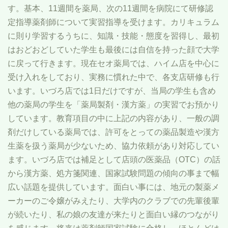
す。基本、
11
週間を薬局、次の
11
週間を病院にて研修認
定指導薬剤師について実習指導を受けます。カリキュラム
に則り学習するうちに、知識・技能・態度を習得し、最初
はおどおどしていた学生も最後には自信を持った顔で大学
に戻って行きます。現在セオ薬局では、ハイム店を中心に
受け入れをしており、実務に慣れた中で、各支店研修も行
います。いづろ店では
1
日だけですが、当局の学生も含め
他の薬局の学生を「薬局製剤・漢方薬」の実習でお預かり
しています。教育項目の中に上記の内容があり、一般の調
剤だけしている薬局では、許可をとっての薬品製造や漢方
生薬を扱う薬局が少ないため、協力依頼があり対応してい
ます。いづろ店では補足として店頭の医薬品（
OTC
）の話
から漢方薬、処方箋関連、国家試験問題の傾向の事まで幅
広い話題を提供しています。面白い事には、地元の製薬メ
ーカーのご令嬢がみえたり、大学内のクラブでの先輩後輩
が続いたり、私の娘の友達が来たりと面白い縁のつながり