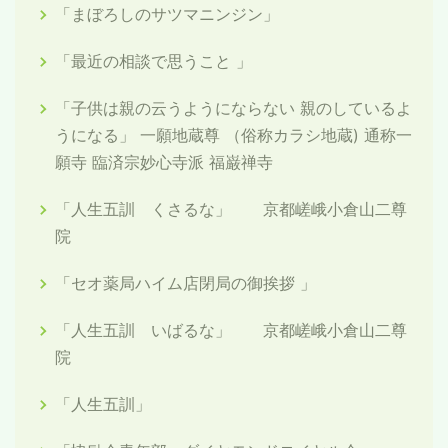
「まぼろしのサツマニンジン」
「最近の相談で思うこと 」
「子供は親の云うようにならない 親のしているよ
うになる」 一願地蔵尊 （俗称カラシ地蔵) 通称一
願寺 臨済宗妙心寺派 福巌禅寺
「人生五訓 くさるな」 京都嵯峨小倉山二尊
院
「セオ薬局ハイム店閉局の御挨拶 」
「人生五訓 いばるな」 京都嵯峨小倉山二尊
院
「人生五訓」