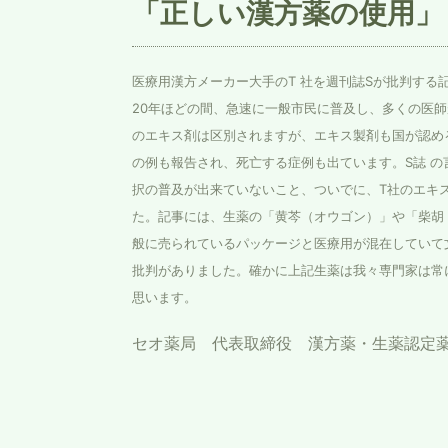
「正しい漢方薬の使用」
医療用漢方メーカー大手のT 社を週刊誌Sが批判する
20年ほどの間、急速に一般市民に普及し、多くの医
のエキス剤は区別されますが、エキス製剤も国が認め
の例も報告され、死亡する症例も出ています。S誌 
択の普及が出来ていないこと、ついでに、T社のエキ
た。記事には、生薬の「黄芩（オウゴン）」や「柴胡
般に売られているパッケージと医療用が混在していて
批判がありました。確かに上記生薬は我々専門家は常
思います。
セオ薬局 代表取締役 漢方薬・生薬認定