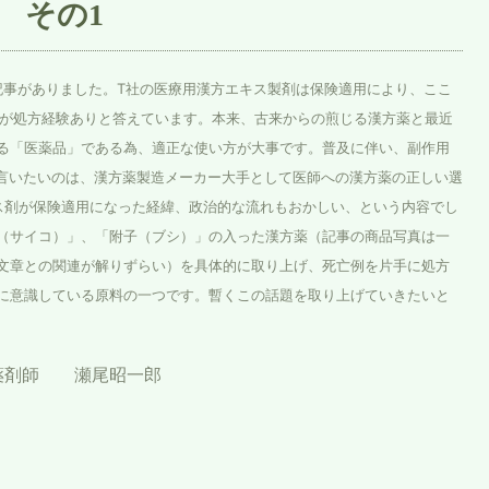
 その1
記事がありました。T社の医療用漢方エキス製剤は保険適用により、ここ
師が処方経験ありと答えています。本来、古来からの煎じる漢方薬と最近
る「医薬品」である為、適正な使い方が大事です。普及に伴い、副作用
の言いたいのは、漢方薬製造メーカー大手として医師への漢方薬の正しい選
ス剤が保険適用になった経緯、政治的な流れもおかしい、という内容でし
（サイコ）」、「附子（ブシ）」の入った漢方薬（記事の商品写真は一
文章との関連が解りずらい）を具体的に取り上げ、死亡例を片手に処方
に意識している原料の一つです。暫くこの話題を取り上げていきたいと
薬剤師 瀬尾昭一郎