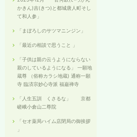
かきん)吉(きつ)と都城唐人町そし
て和人参」
「まぼろしのサツマニンジン」
「最近の相談で思うこと 」
「子供は親の云うようにならない
親のしているようになる」 一願地
蔵尊 （俗称カラシ地蔵) 通称一願
寺 臨済宗妙心寺派 福巌禅寺
「人生五訓 くさるな」 京都
嵯峨小倉山二尊院
「セオ薬局ハイム店閉局の御挨拶
」