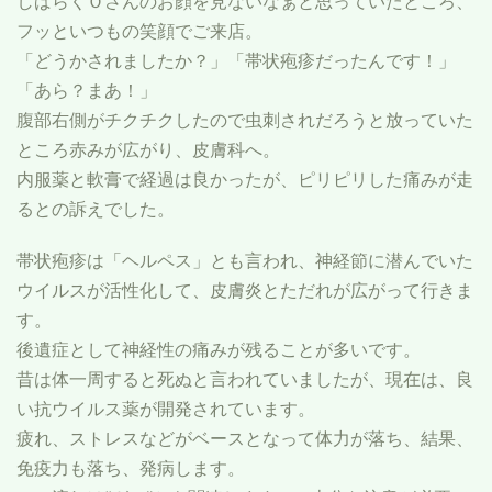
しばらくＯさんのお顔を見ないなぁと思っていたところ、
フッといつもの笑顔でご来店。
「どうかされましたか？」「帯状疱疹だったんです！」
「あら？まあ！」
腹部右側がチクチクしたので虫刺されだろうと放っていた
ところ赤みが広がり、皮膚科へ。
内服薬と軟膏で経過は良かったが、ピリピリした痛みが走
るとの訴えでした。
帯状疱疹は「ヘルペス」とも言われ、神経節に潜んでいた
ウイルスが活性化して、皮膚炎とただれが広がって行きま
す。
後遺症として神経性の痛みが残ることが多いです。
昔は体一周すると死ぬと言われていましたが、現在は、良
い抗ウイルス薬が開発されています。
疲れ、ストレスなどがベースとなって体力が落ち、結果、
免疫力も落ち、発病します。