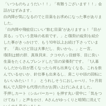
「いつものちょうだい！！」「有難うございます！！」会
話がはずみます。
白内障が気になるのでと目薬をお求めになった事がありま
した。
「白内障や飛蚊症にいい“飲む目薬”がありますョ！『目が
戻る』っていう意味の名前です。」とI製剤の錠剤を紹介
した事がきっかけで、もう10年以上お続け下さっていま
す。「高いけど目は大事だし、良いから。」と一言。
I製剤は鯉の胆、真珠貝末、クコや八ッ目鰻等、目に良い
生薬をたくさんブレンドした“目の栄養剤”です。「1人暮
らしだから目が悪くなったら何も出来なくなる。これを飲
んでいるせいか、針仕事も出来るし、肩こりや頭の回転に
もいいみたい！！」 とうれしそうにおしゃべり。1ヶ月前
転んで入院中も代理の方がお買い上げにみえました。
手押しカート（シルバーカー）を押す丸い背中に「気をつ
けてね！」と声をかけ、Aさんがゆっくりと暗闇に消えて