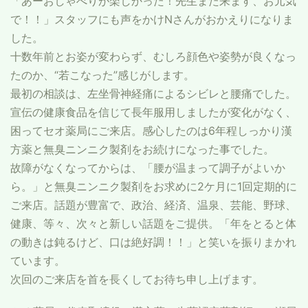
「あーおしゃべりが楽しかった！先生また来ます、お元気
で！！」スタッフにも声をかけNさんがおかえりになりま
した。
十数年前とお姿が変わらず、むしろ顔色や姿勢が良くなっ
たのか、“若こなった”感じがします。
最初の相談は、左坐骨神経痛によるシビレと腰痛でした。
宣伝の健康食品を信じて長年服用しましたが変化がなく、
困ってセオ薬局にご来店。感心したのは6年程しっかり漢
方薬と無臭ニンニク製剤をお続けになった事でした。
故障がなくなってからは、「腰が温まって調子がよいか
ら。」と無臭ニンニク製剤をお求めに2ケ月に1回定期的に
ご来店。話題が豊富で、政治、経済、温泉、芸能、野球、
健康、等々、次々と新しい話題をご提供。「年をとると体
の動きは鈍るけど、口は絶好調！！」と笑いを振りまかれ
ています。
次回のご来店を首を長くしてお待ち申し上げます。