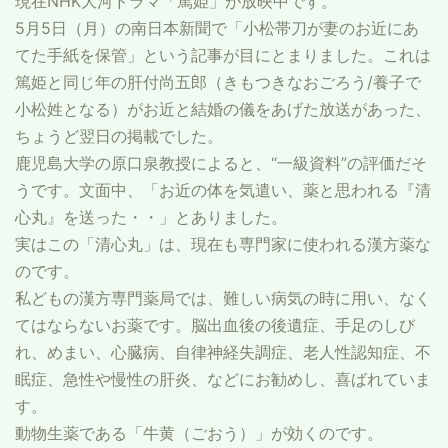
現在NHK大河ドラマ「篤姫」が放映中です。
5月5日（月）の南日本新聞で「小松帯刀が妻のお近にあ
てた手紙を保管」という記事が目にとまりました。これは
篤姫と同じ年の肝付尚五郎（きもつきなおごろう/養子で
小松姓となる）がお近と結婚の儀をあげた放送があった、
ちょうど翌日の掲載でした。
鹿児島大学の原口泉教授によると、“一級資料”の評価だそ
うです。文面中、「お近の体を気遣い、薬と思われる『清
心丸』を送った・・」とありました。
実はこの「清心丸」は、現在も専門家に使われる漢方薬な
のです。
私どもの漢方専門薬局では、難しい病気の時に用い、なく
てはならないお薬です。脳出血後の後遺症、手足のしび
れ、めまい、心臓病、自律神経失調症、老人性認知症、不
眠症、急性や慢性の肝炎、などにお勧めし、喜ばれていま
す。
動物生薬である「牛黄（ごおう）」が効くのです。