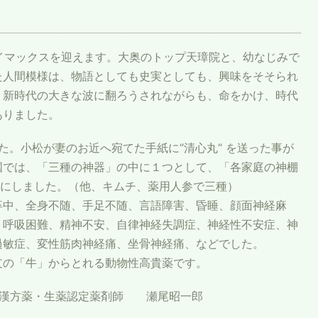
イマックスを迎えます。大奥のトップ天璋院と、幼なじみで
た人間模様は、物語としても史実としても、興味をそそられ
、新時代の大きな波に翻ろうされながらも、命をかけ、時代
ありました。
た。小松が妻のお近へ宛てた手紙に“清心丸“ を送った事が
国では、「三種の神器」の中に１つとして、「各家庭の神棚
耳にしました。（他、キムチ、薬用人参で三種）
卒中、全身不随、手足不随、言語障害、昏睡、顔面神経麻
、呼吸困難、精神不安、自律神経失調症、神経性不安症、神
過敏症、変性筋肉神経痛、坐骨神経痛、などでした。
支の「牛」からとれる動物性高貴薬です。
 漢方薬・生薬認定薬剤師 瀬尾昭一郎