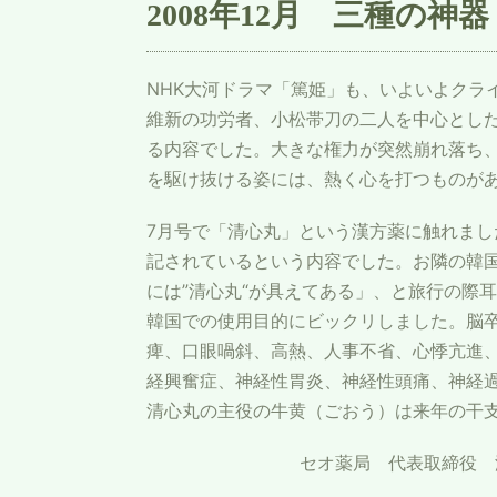
2008年12月 三種の神器
NHK大河ドラマ「篤姫」も、いよいよクラ
維新の功労者、小松帯刀の二人を中心とし
る内容でした。大きな権力が突然崩れ落ち
を駆け抜ける姿には、熱く心を打つものが
7月号で「清心丸」という漢方薬に触れまし
記されているという内容でした。お隣の韓
には”清心丸“が具えてある」、と旅行の際
韓国での使用目的にビックリしました。脳
痺、口眼喎斜、高熱、人事不省、心悸亢進
経興奮症、神経性胃炎、神経性頭痛、神経
清心丸の主役の牛黄（ごおう）は来年の干
セオ薬局 代表取締役