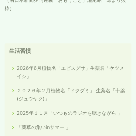
（南日本新聞夕刊連載「おもうこと」瀬尾昭一郎より抜
粋）
生活習慣
2026年6月植物名「エビスグサ」生薬名「ケツメ
イシ」
２０２６年２月植物名「ドクダミ」 生薬名「十薬
(ジュウヤク)」
2025年１１月「いつものラジオを聴きながら 」
「薬草の集いinサマー 」