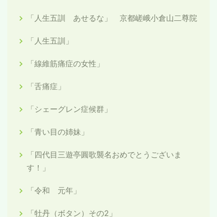
「人生五訓 あせるな」 京都嵯峨小倉山二尊院
「人生五訓」
「線維筋痛症の女性」
「舌痛症」
「シェーグレン症候群」
「青い目の姉妹」
「四代目三遊亭圓歌襲名おめでとうございま
す！」
「令和 元年」
「牡丹（ボタン）その2」