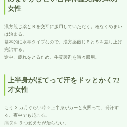
女性
漢方煎じ薬とＲを交互に服用していただく。程なくめまい
は治まる。
基本的に水毒タイプなので、漢方薬煎じＢとＳを差し上げ
完治する。
途中、疲れをとるため、牛黄製剤を時々服用。
上半身がほてって汗をドッとかく72
才女性
もう 3 カ月ぐらい時々上半身がカーと火照って、発汗す
る。夜中でも起こる。
病院を 3 つ変えたが治らない。