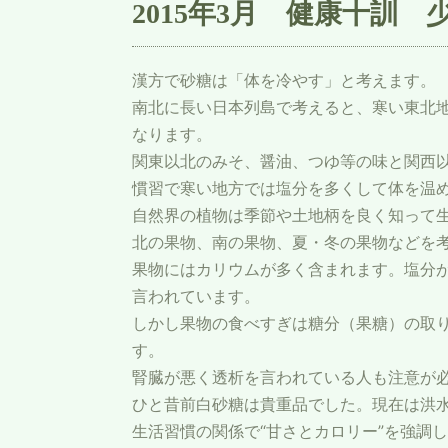
2015年3月 健康十訓 
漢方で砂糖は「体を冷やす」と考えます。
南北に長い日本列島で考えると、寒い東北
なります。
関東以北のみそ、醤油、つゆ等の味と関西
慣習で寒い地方では塩分を多くして体を温
自然界の植物は季節や土地柄を良く知って
北の果物、南の果物、夏・冬の果物などを
果物にはカリウムが多く含まれます。塩分
言われています。
しかし果物の食べすぎは糖分（果糖）の取り
す。
腎臓が悪く透析を言われている人も注意が
ひと昔前白砂糖は貴重品でした。現在は洪
生活習慣の関係で“甘さとカロリー”を強調