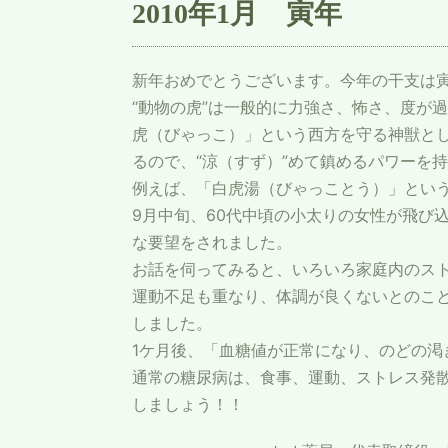
2010年1月 寅年
新年おめでとうございます。今年の干支は
“動物の虎”は一般的に力強さ、怖さ、度が
虎（びゃっこ）」という西方を守る神獣とし
るので、“涼（すず）”めて鎮めるパワーを
例えば、「白虎湯（びゃっことう）」とい
9月中旬、60代中頃の小太りの女性が飛び
な要望をされました。
お話を伺ってみると、いろいろ家庭内のス
運動不足も重なり、体調が良くないとのこ
しました。
1ケ月後、「血糖値が正常になり、のどの渇
通常の糖尿病は、食事、運動、ストレス発散
しましょう！！