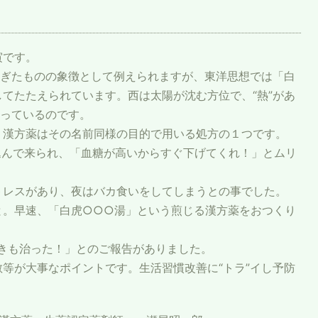
寅です。
過ぎたものの象徴として例えられますが、東洋思想では「白
てたたえられています。西は太陽が沈む方位で、“熱”があ
持っているのです。
う漢方薬はその名前同様の目的で用いる処方の１つです。
込んで来られ、「血糖が高いからすぐ下げてくれ！」とムリ
トレスがあり、夜はバカ食いをしてしまうとの事でした。
と。早速、「白虎○○○湯」という煎じる漢方薬をおつくり
きも治った！」とのご報告がありました。
等が大事なポイントです。生活習慣改善に“トラ”イし予防