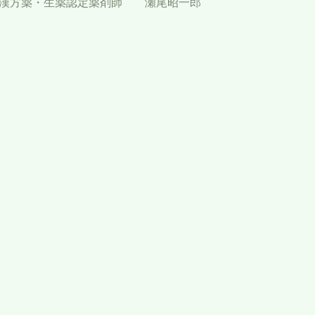
 漢方薬・生薬認定薬剤師 瀬尾昭一郎