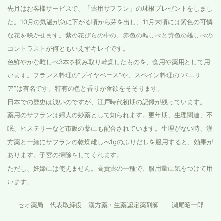
先月はお客様サービスで、「薬用サフラン」の球根プレゼントをしまし
た。10月の気温が急に下がる頃から芽を出し、11月末頃には紫色の可憐
な花を咲かせます。紫の花びらの中の、赤色の雌しべと黄色の雄しべの
コントラストが何ともいえずキレイです。
色鮮やかな雌しべ3本を摘み取り乾燥したものを、食用や薬用として用
います。フランス料理の“ブイヤベース”や、スペイン料理の“パエリ
ア”は有名です。特有の色と香りが食欲をそそります。
日本での歴史は浅いのですが、江戸時代初期の記録が残っています。
薬用のサフランは婦人の妙薬として知られます。更年期、生理関連、不
眠、ヒステリーなど市販の薬にも配合されています。生理がない時、漢
方薬と一緒にサフランの乾燥雌しべ1gのふりだしを服用すると、効果が
あります。子宮の掃除をしてくれます。
ただし、妊婦には使えません。高貴薬の一種で、服用量に気をつけて用
います。
セオ薬局 代表取締役 漢方薬・生薬認定薬剤師 瀬尾昭一郎