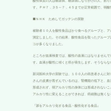
酸性体質の人は糖尿病、糖尿病になりかけの人、肥り
す。ＰＨ７．３５～７．４５までが正常範囲で、弱酸
■ＮＨＫ ためしてガッテンの実験
被験者１０人を酸性食品ばかり食べるグループと、ア
測定しました。その結果、酸性食品を取ったグループ
コが多くなりました。
ところが血液検査では、酸性の血液にはなりませんで
す。血液が酸性に傾くと癌が発生します。そうならな
新潟医科大学の実験では、１００人の癌患者さんに対
さんの皮膚が黒ずんでいるのは、腎機能の低下と、血
形成されず、弱アルカリ性の身体には形成されないこ
アルカリ性に変えることができれば、癌細胞は無くな
『尿をアルカリ化する食品・酸性化する食品』