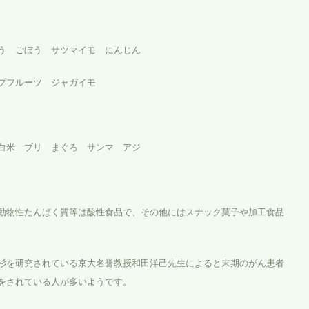
う ごぼう サツマイモ にんじん
プフルーツ ジャガイモ
白米 ブリ まぐろ サンマ アジ
動物性たんぱく質等は酸性食品で、その他にはスナック菓子や加工食品
杉を研究されている京大名誉教授和田洋己先生によると末期のがん患者
をされている人が多いようです。