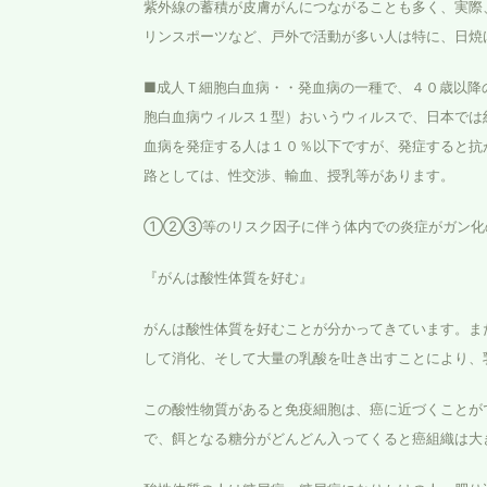
紫外線の蓄積が皮膚がんにつながることも多く、実際
リンスポーツなど、戸外で活動が多い人は特に、日焼
■成人Ｔ細胞白血病・・発血病の一種で、４０歳以降
胞白血病ウィルス１型）おいうウィルスで、日本では
血病を発症する人は１０％以下ですが、発症すると抗
路としては、性交渉、輸血、授乳等があります。
①②③等のリスク因子に伴う体内での炎症がガン化
『がんは酸性体質を好む』
がんは酸性体質を好むことが分かってきています。ま
して消化、そして大量の乳酸を吐き出すことにより、
この酸性物質があると免疫細胞は、癌に近づくことが
で、餌となる糖分がどんどん入ってくると癌組織は大