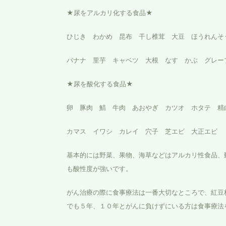
★尿をアルカリ化する食品★
ひじき わかめ 昆布 干し椎茸 大豆 ほうれんそ
バナナ 里芋 キャベツ 大根 なす かぶ グレー
★尿を酸化する食品★
卵 豚肉 鯖 牛肉 あおやぎ カツオ ホタテ 精
カマス イワシ カレイ 穴子 芝エビ 大正エビ
基本的には野菜、果物、海草などはアルカリ性食品、
も酸性度が強いです。
がん治療の際に食事療法は一番大切なところで、紅豆
でも５年、１０年とがんに負けずにいる方は食事療法