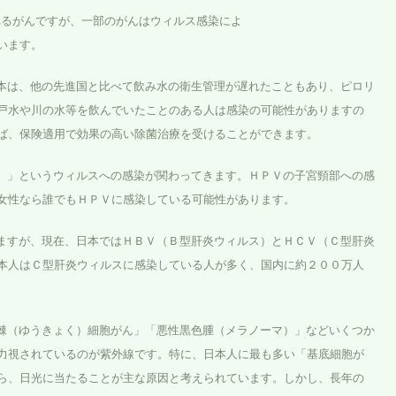
るがんですが、一部のがんはウィルス感染によ
ます。
本は、他の先進国と比べて飲み水の衛生管理が遅れたこともあり、ピロリ
戸水や川の水等を飲んでいたことのある人は感染の可能性がありますの
ば、保険適用で効果の高い除菌治療を受けることができます。
）」というウィルスへの感染が関わってきます。ＨＰＶの子宮頸部への感
女性なら誰でもＨＰＶに感染している可能性があります。
ますが、現在、日本ではＨＢＶ（Ｂ型肝炎ウィルス）とＨＣＶ（Ｃ型肝炎
本人はＣ型肝炎ウィルスに感染している人が多く、国内に約２００万人
棘（ゆうきょく）細胞がん」「悪性黒色腫（メラノーマ）」などいくつか
力視されているのが紫外線です。特に、日本人に最も多い「基底細胞が
ら、日光に当たることが主な原因と考えられています。しかし、長年の