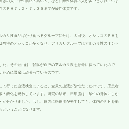
過ぎの人、中性脂肪の高い人、などに酸性体質の人が多いとされていま
性のＰＨ７．２～７．３５までが酸性体質です。
ルカリ性食品ばかり食べるグループに分け、３日後、オシッコのＰＨを
は酸性のオシッコが多くなり、アリカリグループはアルカリ性のオシッ
した。その理由は、腎臓が血液のアルカリ度を懸命に保っていたので
いために腎臓は頑張っているのです。
して行った血液検査によると、全員の血液が酸性だったのです。癌患者
液の酸化を現わしています。研究の結果、癌細胞は、酸性の身体にしか
とが分かりました。もし、体内に癌細胞が発生しても、体内のＰＨを弱
るということになります。