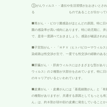
③がんウィルス・・遺伝や生活習慣がおおきいとされ
る ものであることが分かってい
■胃がん・・ピロリ菌感染がほとんどの原因。特に日
菌の感染率が高い傾向にあります。特に幼児期に、井
で、是非一度調べておきましょう。感染が確認されれ
■子宮頚がん・・「ＨＰＶ（ヒトパピローマウィルス
染経路は性交渉が主で、一度でも性交渉の経験のある
■肝臓がん・・肝炎ウィルスにはさまざまな型があり
ウィルス）の２種類が大部分を占めています。特に日
のキャリアがいるといわれています。
■皮膚がん・・皮膚がんには「基底細胞がん」と「有
の種類がありますが、共通する原因としてもっとも有
ん」は、約８割が頭や顔の皮膚に発生していることか