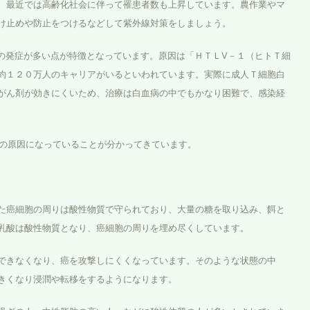
、最近では高齢化社会に伴って罹患者数も上昇しています。農作業やマ
け止めや防止をつけるなどして紫外線対策をしましょう。
の発症が多い点が特徴となっています。原因は「ＨＴＬV－１（ヒトＴ細
約１２０万人のキャリアがいるといわれています。実際に成人Ｔ細胞白
がん剤が効きにくいため、治療は白血病の中でもかなり困難で、感染経
の原因になっていることが分かってきています。
た癌細胞の周りは酸性物質で守られており、大量の糖を取り込み、餌と
乳酸は酸性物質となり、癌細胞の周りを埋め尽くしています。
できなくなり、癌を攻撃しにくくなっています。そのような状態の中
きくなり浸潤や転移をするようになります。